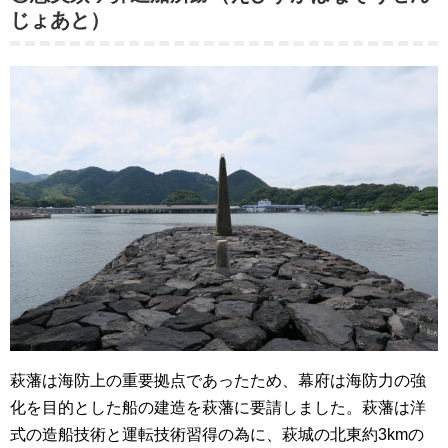
じょあと）
萩藩は海防上の重要拠点であったため、幕府は海防力の強
化を目的とした船の建造を萩藩に要請しました。萩藩は洋
式の造船技術と運転技術習得の為に、萩城の北東約3kmの