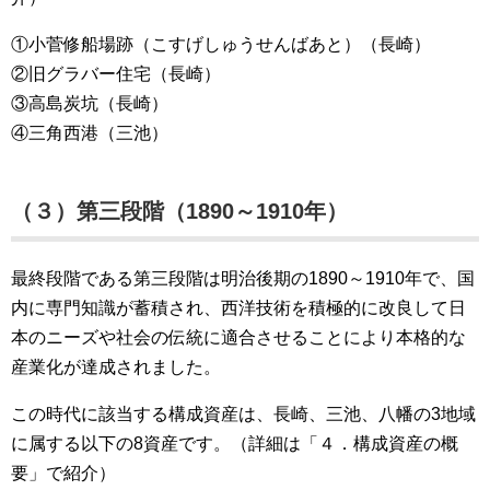
①小菅修船場跡（こすげしゅうせんばあと）（長崎）
②旧グラバー住宅（長崎）
③高島炭坑（長崎）
④三角西港（三池）
（３）第三段階（1890～1910年）
最終段階である第三段階は明治後期の1890～1910年で、国
内に専門知識が蓄積され、西洋技術を積極的に改良して日
本のニーズや社会の伝統に適合させることにより本格的な
産業化が達成されました。
この時代に該当する構成資産は、長崎、三池、八幡の3地域
に属する以下の8資産です。（詳細は「４．構成資産の概
要」で紹介）