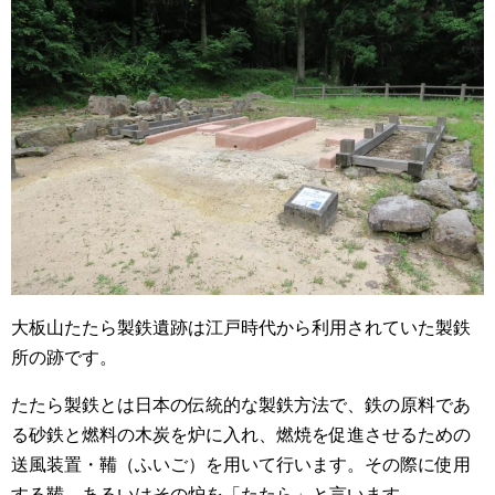
大板山たたら製鉄遺跡は江戸時代から利用されていた製鉄
所の跡です。
たたら製鉄とは日本の伝統的な製鉄方法で、鉄の原料であ
る砂鉄と燃料の木炭を炉に入れ、燃焼を促進させるための
送風装置・鞴（ふいご）を用いて行います。その際に使用
する鞴、あるいはその炉を「たたら」と言います。