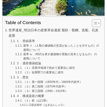
Table of Contents
世界遺産_明治日本の産業革命遺産 製鉄・製鋼、造船、石炭
産業
１．登録基準
基準 ⅱ.（人類の価値観の交流があったことを示すもの）の
適用について
基準 ⅳ.（時代を表す建築物や景観の見本となるもの） の
適用について
２．遺産価値総論
（１）非西洋地域で初めて産業化に成功
（２）短期間での産業化に成功
３．歴史
（１）第一段階（1850年代～1860年代前半）
（２）第二段階（1870年代前半）
（３）第三段階（1890～1910年）
４．構成資産の概要
（１）萩（山口県）
①萩反射炉（はぎはんしゃろ）