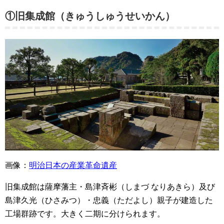
①旧集成館（きゅうしゅうせいかん）
画像：
明治日本の産業革命遺産
旧集成館は薩摩藩主・島津斉彬（しまづ なりあきら）及び
島津久光（ひさみつ）・忠義（ただよし）親子が建造した
工場群跡です。大きく二期に分けられます。