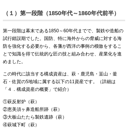
（１）第一段階（1850年代～1860年代前半）
第一段階は幕末である1850～60年代までで、製鉄や造船の
試行錯誤期でした。国防、特に海外からの脅威に対する海
防を強化する必要から、各藩が西洋の事例の模倣をするこ
とで知識を得て伝統的な匠の技と組み合わせ、産業化を進
めました。
この時代に該当する構成資産は、萩・鹿児島・韮山・釜
石・佐賀の5地域に属する以下の11資産です。（詳細は
「４．構成資産の概要」で紹介）
①萩反射炉（萩）
②恵美須ヶ鼻造船所跡（萩）
③大板山たたら製鉄遺跡（萩）
④萩城下町（萩）