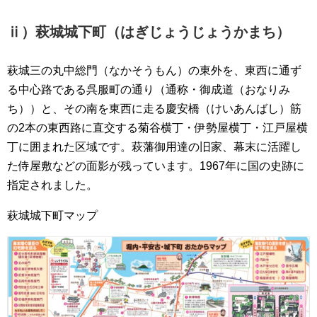
ⅱ）萩城城下町（はぎじょうじょうかまち）
萩城三の丸中総門（なかそうもん）の東外を、東西に通ず
る中心路である呉服町の通り（通称・御成道（おなりみ
ち））と、その南を東西に走る慶安橋（けいあんばし）筋
の2本の東西路に直交する菊谷横丁・伊勢屋横丁・江戸屋横
丁に囲まれた区域です。萩藩御用達の旧家、幕末に活躍し
た侍屋敷などの面影が残っています。1967年に国の史跡に
指定されました。
萩城城下町マップ