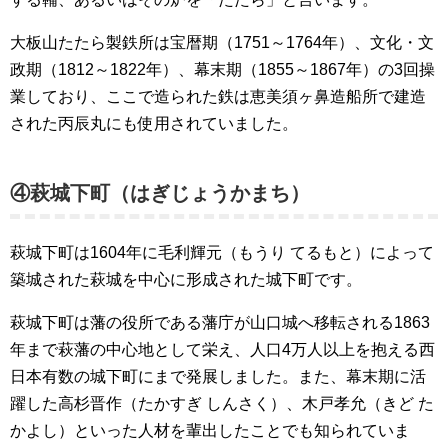
大板山たたら製鉄所は宝暦期（1751～1764年）、文化・文
政期（1812～1822年）、幕末期（1855～1867年）の3回操
業しており、ここで造られた鉄は恵美須ヶ鼻造船所で建造
された丙辰丸にも使用されていました。
④萩城下町（はぎじょうかまち）
萩城下町は1604年に毛利輝元（もうり てるもと）によって
築城された萩城を中心に形成された城下町です。
萩城下町は藩の役所である藩庁が山口城へ移転される1863
年まで萩藩の中心地として栄え、人口4万人以上を抱える西
日本有数の城下町にまで発展しました。また、幕末期に活
躍した高杉晋作（たかすぎ しんさく）、木戸孝允（きど た
かよし）といった人材を輩出したことでも知られていま