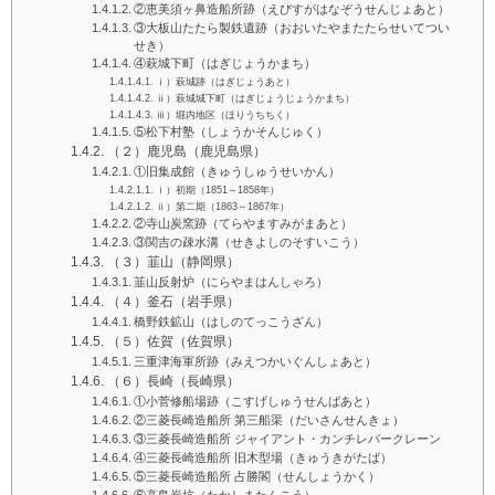
②恵美須ヶ鼻造船所跡（えびすがはなぞうせんじょあと）
③大板山たたら製鉄遺跡（おおいたやまたたらせいてつい
せき）
④萩城下町（はぎじょうかまち）
ⅰ）萩城跡（はぎじょうあと）
ⅱ）萩城城下町（はぎじょうじょうかまち）
ⅲ）堀内地区（ほりうちちく）
⑤松下村塾（しょうかそんじゅく）
（２）鹿児島（鹿児島県）
①旧集成館（きゅうしゅうせいかん）
ⅰ）初期（1851～1858年）
ⅱ）第二期（1863～1867年）
②寺山炭窯跡（てらやますみがまあと）
③関吉の疎水溝（せきよしのそすいこう）
（３）韮山（静岡県）
韮山反射炉（にらやまはんしゃろ）
（４）釜石（岩手県）
橋野鉄鉱山（はしのてっこうざん）
（５）佐賀（佐賀県）
三重津海軍所跡（みえつかいぐんしょあと）
（６）長崎（長崎県）
①小菅修船場跡（こすげしゅうせんばあと）
②三菱長崎造船所 第三船渠（だいさんせんきょ）
③三菱長崎造船所 ジャイアント・カンチレバークレーン
④三菱長崎造船所 旧木型場（きゅうきがたば）
⑤三菱長崎造船所 占勝閣（せんしょうかく）