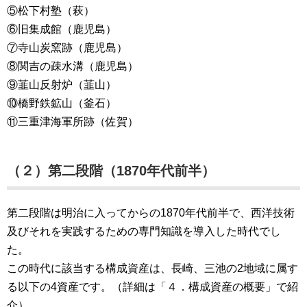
⑤松下村塾（萩）
⑥旧集成館（鹿児島）
⑦寺山炭窯跡（鹿児島）
⑧関吉の疎水溝（鹿児島）
⑨韮山反射炉（韮山）
⑩橋野鉄鉱山（釜石）
⑪三重津海軍所跡（佐賀）
（２）第二段階（1870年代前半）
第二段階は明治に入ってからの1870年代前半で、西洋技術
及びそれを実践するための専門知識を導入した時代でし
た。
この時代に該当する構成資産は、長崎、三池の2地域に属す
る以下の4資産です。（詳細は「４．構成資産の概要」で紹
介）