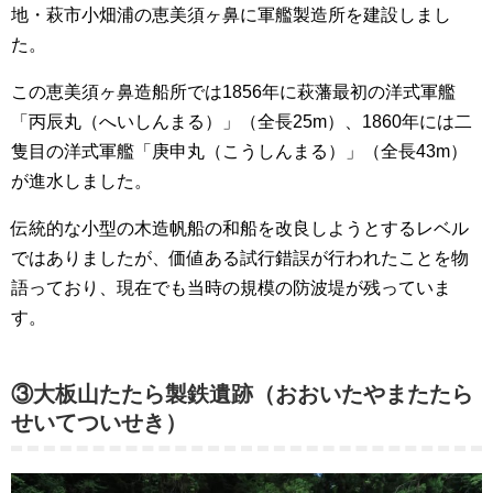
地・萩市小畑浦の恵美須ヶ鼻に軍艦製造所を建設しまし
た。
この恵美須ヶ鼻造船所では1856年に萩藩最初の洋式軍艦
「丙辰丸（へいしんまる）」（全長25m）、1860年には二
隻目の洋式軍艦「庚申丸（こうしんまる）」（全長43m）
が進水しました。
伝統的な小型の木造帆船の和船を改良しようとするレベル
ではありましたが、価値ある試行錯誤が行われたことを物
語っており、現在でも当時の規模の防波堤が残っていま
す。
③大板山たたら製鉄遺跡（おおいたやまたたら
せいてついせき）