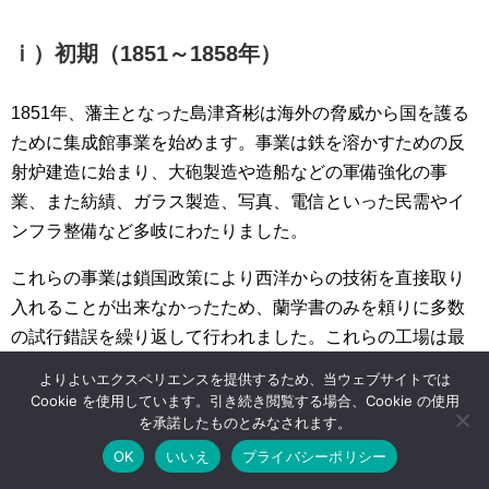
ⅰ）初期（1851～1858年）
1851年、藩主となった島津斉彬は海外の脅威から国を護る
ために集成館事業を始めます。事業は鉄を溶かすための反
射炉建造に始まり、大砲製造や造船などの軍備強化の事
業、また紡績、ガラス製造、写真、電信といった民需やイ
ンフラ整備など多岐にわたりました。
これらの事業は鎖国政策により西洋からの技術を直接取り
入れることが出来なかったため、蘭学書のみを頼りに多数
の試行錯誤を繰り返して行われました。これらの工場は最
盛期には毎日約1200人が働くほどの規模でしたが、1858年
よりよいエクスペリエンスを提供するため、当ウェブサイトでは
に斉彬が亡くなると集成館事業は縮小されました。
Cookie を使用しています。引き続き閲覧する場合、Cookie の使用
を承諾したものとみなされます。
現在も反射炉の遺構が残っており、当時の試行錯誤を物語
OK
いいえ
プライバシーポリシー
っています。