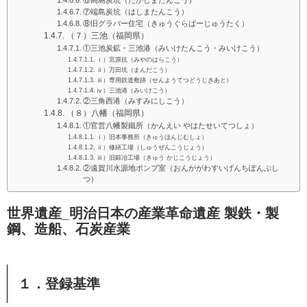
⑥高島炭坑（たかしまたんこう）
⑦端島炭坑（はしまたんこう）
⑧旧グラバー住宅（きゅうぐらばーじゅうたく）
（７）三池（福岡県）
①三池炭鉱・三池港（みいけたんこう・みいけこう）
ⅰ）宮原抗（みやのはらこう）
ⅱ）万田坑（まんだこう）
ⅲ）専用鉄道敷跡（せんようてつどうじきあと）
ⅳ）三池港（みいけこう）
②三角西港（みすみにしこう）
（８）八幡（福岡県）
①官営八幡製鐵所（かんえい やはたせいてつしょ）
ⅰ）旧本事務所（きゅうほんじむしょ）
ⅱ）修繕工場（しゅうぜんこうじょう）
ⅲ）旧鍛冶工場（きゅう かじこうじょう）
②遠賀川水源地ポンプ室（おんががわすいげんちぽんぷし
つ）
世界遺産_明治日本の産業革命遺産 製鉄・製
鋼、造船、石炭産業
１．登録基準