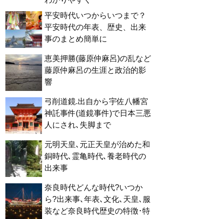
平安時代いつからいつまで？
平安時代の年表、歴史、出来
事のまとめ簡単に
恵美押勝(藤原仲麻呂)の乱など
藤原仲麻呂の生涯と政治的影
響
弓削道鏡.出自から宇佐八幡宮
神託事件(道鏡事件)で日本三悪
人にされ､失脚まで
元明天皇､元正天皇が治めた和
銅時代､霊亀時代､養老時代の
出来事
奈良時代どんな時代?いつか
ら?出来事､年表､文化､天皇､服
装など奈良時代歴史の特徴･特