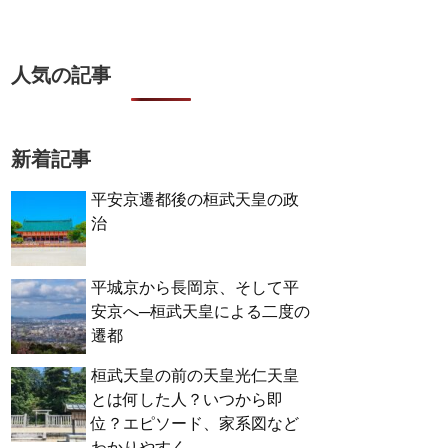
人気の記事
新着記事
平安京遷都後の桓武天皇の政
治
平城京から長岡京、そして平
安京へ─桓武天皇による二度の
遷都
桓武天皇の前の天皇光仁天皇
とは何した人？いつから即
位？エピソード、家系図など
わかりやすく