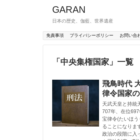
GARAN
日本の歴史、伽藍、世界遺産
免責事項
プライバシーポリシー
お問い合
「
中央集権国家
」
一覧
飛鳥時代 
律令国家
天武天皇と持統
707年、在位6
宝律令(たいほ
ることになりま
政治の段階に入