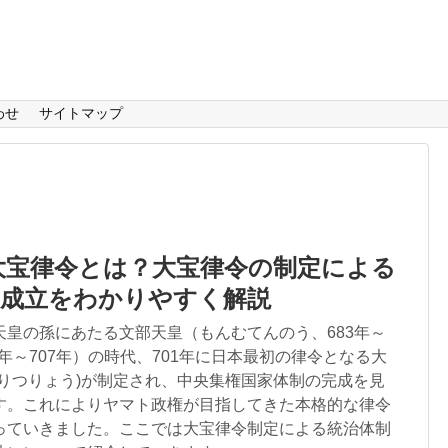
わせ
サイトマップ
大宝律令とは？大宝律令の制定による
の成立をわかりやすく解説
天皇の孫にあたる文部天皇（もんむてんのう、683年～
97年～707年）の時代、701年に日本最初の律令となる大
うりつりょう)が制定され、中央集権国家体制の完成を見
す。これによりヤマト政権が目指してきた本格的な律令
っていきました。ここでは大宝律令制定による統治体制