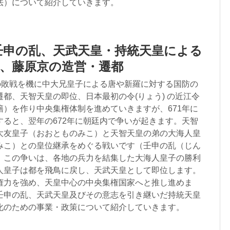
法）について紹介していきます。
壬申の乱、天武天皇・持統天皇による
、藤原京の造営・遷都
江の敗戦を機に中大兄皇子による唐や新羅に対する国防の
都、天智天皇の即位、日本最初の令(りょう) の近江令
籍）を作り中央集権体制を進めていきますが、671年に
すると、翌年の672年に朝廷内で争いが起きます。天智
大友皇子（おおとものみこ）と天智天皇の弟の大海人皇
みこ）との皇位継承をめぐる戦いです（壬申の乱（じん
。この争いは、各地の兵力を結集した大海人皇子の勝利
人皇子は都を飛鳥に戻し、天武天皇として即位します。
権力を強め、天皇中心の中央集権国家へと推し進めま
壬申の乱、天武天皇及びその意志を引き継いだ持統天皇
化のための事業・政策について紹介していきます。