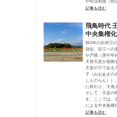
や司法制度（刑
記事を読む
飛鳥時代 
中央集権化
663年の白村
強化、近江への遷
や戸籍（庚午年
天智天皇が崩御
天皇の子である
子（おおあまの
しんのらん））
に終わり、大海
そして、天皇の
す。ここでは、
による中央集権
記事を読む