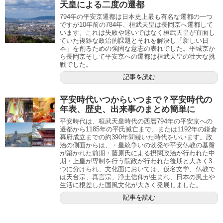
天皇による二度の遷都
794年の平安京遷都は日本史上最も有名な遷都の一つ
ですが10年前の784年、桓武天皇は長岡京へ遷都して
います。これは失敗や迷いではなく桓武天皇が直面し
ていた複雑な政治的課題とそれを解決し「新しい日
本」を創るための強固な意志の表れでした。平城京か
ら長岡京そして平安京への遷都は桓武天皇の壮大な挑
戦でした。
記事を読む
平安時代いつからいつまで？平安時代の
年表、歴史、出来事のまとめ簡単に
平安時代は、桓武天皇時代の西暦794年の平安京への
遷都から1185年の平氏滅亡まで、または1192年の鎌倉
幕府成立までの約390年間続いた時代をいいます。政
治の側面からは、・皇統争いの勃発や平安仏教の基盤
が築かれた前期・藤原氏による摂関政治が行われた中
期・上皇が専制を行う院政が行われた後期と大きく3
つに分けられ、文化面においては、仮名文学、仏教で
は天台宗、真言宗、浄土信仰が生まれ、日本の風土や
生活に根差した国風文化が大きく発展しました。
記事を読む