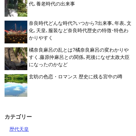
代､養老時代の出来事
奈良時代どんな時代?いつから?出来事､年表､文
化､天皇､服装など奈良時代歴史の特徴･特色わ
かりやすく
橘奈良麻呂の乱とは?橘奈良麻呂の変わかりや
すく.藤原仲麻呂との関係､死後になぜ太政大臣
になったのかなど
玄昉の色恋・ロマンス 歴史に残る宮中の噂
カテゴリー
歴代天皇