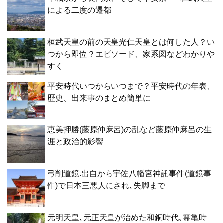
による二度の遷都
桓武天皇の前の天皇光仁天皇とは何した人？い
つから即位？エピソード、家系図などわかりや
すく
平安時代いつからいつまで？平安時代の年表、
歴史、出来事のまとめ簡単に
恵美押勝(藤原仲麻呂)の乱など藤原仲麻呂の生
涯と政治的影響
弓削道鏡.出自から宇佐八幡宮神託事件(道鏡事
件)で日本三悪人にされ､失脚まで
元明天皇､元正天皇が治めた和銅時代､霊亀時