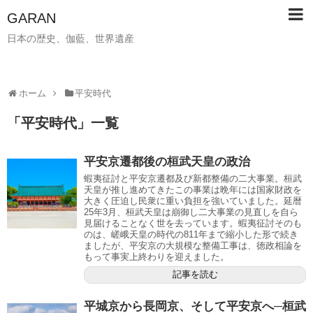
GARAN
日本の歴史、伽藍、世界遺産
ホーム
平安時代
「
平安時代
」
一覧
平安京遷都後の桓武天皇の政治
蝦夷征討と平安京遷都及び新都整備の二大事業。桓武
天皇が推し進めてきたこの事業は晩年には国家財政を
大きく圧迫し民衆に重い負担を強いていました。延暦
25年3月、桓武天皇は崩御し二大事業の見直しを自ら
見届けることなく世を去っています。蝦夷征討そのも
のは、嵯峨天皇の時代の811年まで縮小した形で続き
ましたが、平安京の大規模な整備工事は、徳政相論を
もって事実上終わりを迎えました。
記事を読む
平城京から長岡京、そして平安京へ─桓武